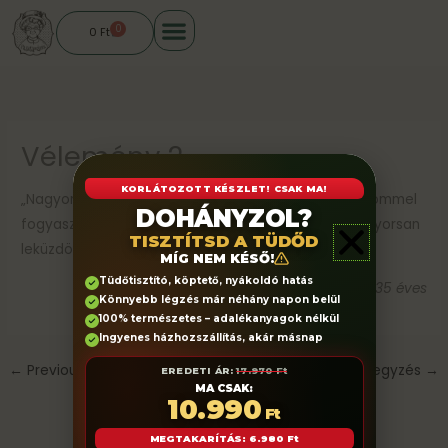
Skip
0
Cart
0
Ft
to
content
Vélemény 2
KORLÁTOZOTT KÉSZLET! CSAK MA!
„Nagyon kellemes ízű a gyerek paszta, és a fiam örömmel
DOHÁNYZOL?
fogyasztja, így az óvodából hazahozott köhögést gyorsan
TISZTÍTSD A TÜDŐD
leküzdöttük.”
MÍG NEM KÉSŐ!
Tüdőtisztító, köptető, nyákoldó hatás
K. Ágnes, 35 éves
Könnyebb légzés már néhány napon belül
100% természetes – adalékanyagok nélkül
Ingyenes házhozszállítás, akár másnap
←
Previous Bejegyzés
Next Bejegyzés
→
EREDETI ÁR:
17.970 Ft
MA CSAK:
10.990
Ft
MEGTAKARÍTÁS: 6.980 Ft