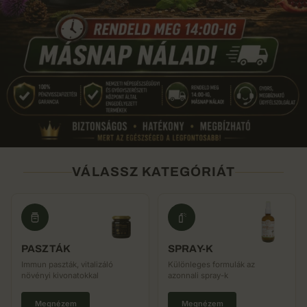
VÁLASSZ KATEGÓRIÁT
PASZTÁK
SPRAY-K
Immun paszták, vitalizáló
Különleges formulák az
növényi kivonatokkal
azonnali spray-k
Megnézem
Megnézem