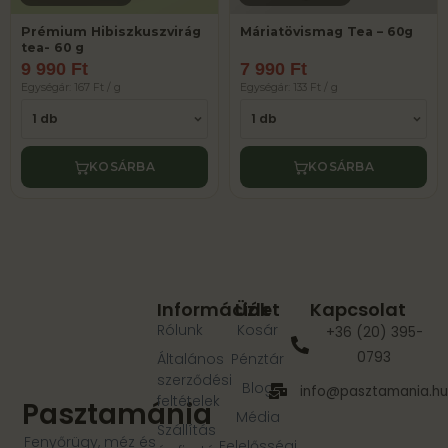
Prémium Hibiszkuszvirág
Máriatövismag Tea – 60g
tea- 60 g
9 990 Ft
7 990 Ft
Egységár: 167 Ft / g
Egységár: 133 Ft / g
KOSÁRBA
KOSÁRBA
Információk
Üzlet
Kapcsolat
Rólunk
Kosár
+36 (20) 395-
0793
Általános
Pénztár
szerződési
Blog
info@pasztamania.h
feltételek
Pasztamánia
Média
Szállítás
Fenyőrügy, méz és
Felelősségi