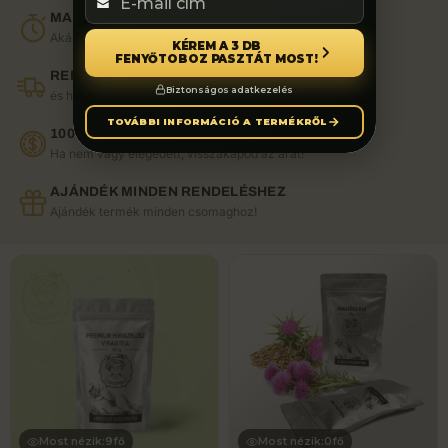
MA ÉJFÉLIG!
Akár -37% kedvezmény minden csomagra!
KÉREM A 3 DB
FENYŐTOBOZ PASZTÁT MOST!
RENDELJ 14:00-IG
Biztonságos adatkezelés
és holnap már nálad lehet!
TOVÁBBI INFORMÁCIÓ A TERMÉKRŐL
100% PÉNZVISSZAFIZETÉSI GARANCIA
Ha nem vagy elégedett, visszakapod az árát!
AJÁNDÉK MINDEN RENDELÉSHEZ
Ajándék termék minden csomaghoz!
Most nézik:
9
fő
Most nézik:
0
fő