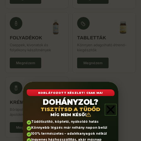
FOLYADÉKOK
TABLETTÁK
Cseppek, kivonatok és
Könnyen adagolható étrend-
folyékony készítmények
kiegészítők
Megnézem
Megnézem
KORLÁTOZOTT KÉSZLET! CSAK MA!
DOHÁNYZOL?
KRÉMEK
TISZTÍTSD A TÜDŐD
Bőrápoló és speciális
MÍG NEM KÉSŐ!
ápolókrémek
Tüdőtisztító, köptető, nyákoldó hatás
Megnézem
Könnyebb légzés már néhány napon belül
100% természetes – adalékanyagok nélkül
Ingyenes házhozszállítás, akár másnap