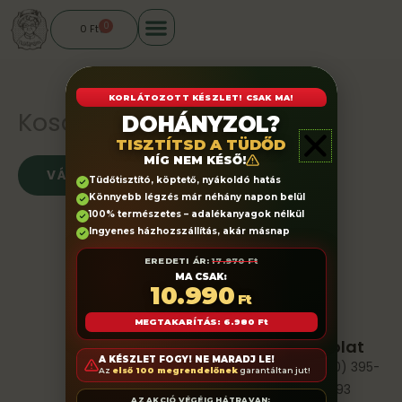
Skip
0
Cart
0
Ft
to
content
KORLÁTOZOTT KÉSZLET! CSAK MA!
Kosár
DOHÁNYZOL?
TISZTÍTSD A TÜDŐD
MÍG NEM KÉSŐ!
VÁSÁRLÁS FOLYTATÁSA
Tüdőtisztító, köptető, nyákoldó hatás
Könnyebb légzés már néhány napon belül
100% természetes – adalékanyagok nélkül
Ingyenes házhozszállítás, akár másnap
EREDETI ÁR:
17.970 Ft
MA CSAK:
10.990
Ft
MEGTAKARÍTÁS: 6.980 Ft
Információk
Üzlet
Kapcsolat
A KÉSZLET FOGY! NE MARADJ LE!
Rólunk
Kosár
+36 (20) 395-
Az
első 100 megrendelőnek
garantáltan jut!
0793
Általános
Pénztár
AZ AKCIÓ VÉGÉIG HÁTRAVAN: