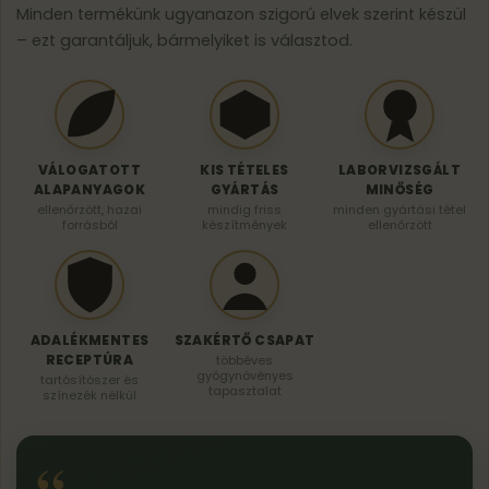
Minden termékünk ugyanazon szigorú elvek szerint készül
– ezt garantáljuk, bármelyiket is választod.
VÁLOGATOTT
KIS TÉTELES
LABORVIZSGÁLT
ALAPANYAGOK
GYÁRTÁS
MINŐSÉG
ellenőrzött, hazai
mindig friss
minden gyártási tétel
forrásból
készítmények
ellenőrzött
ADALÉKMENTES
SZAKÉRTŐ CSAPAT
RECEPTÚRA
többéves
gyógynövényes
tartósítószer és
tapasztalat
színezék nélkül
“