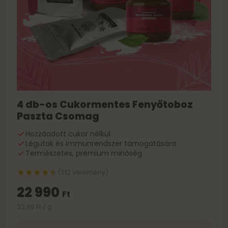
4 db-os Cukormentes Fenyőtoboz
Paszta Csomag
Hozzáadott cukor nélkül
Légutak és immunrendszer támogatására
Természetes, prémium minőség
(312 vélemény)
22 990
Ft
22,99 Ft / g