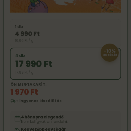
1 db
4 990 Ft
19,96 Ft / g
-10%
4 db
EGYSÉGÁR
17 990 Ft
17,99 Ft / g
ÖN MEGTAKARÍT:
1 970 Ft
+ Ingyenes kiszállítás
4 hónapra elegendő
Nem kell gyakran rendelni.
Kedvezőbb egységár