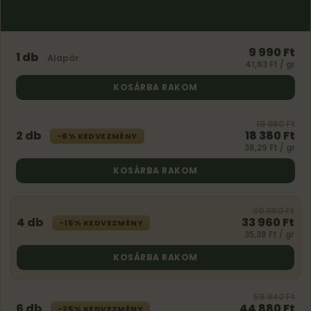
9 990 Ft
1 db
Alapár
41,63 Ft / gr
KOSÁRBA RAKOM
19 980 Ft
2 db
18 380 Ft
-8% KEDVEZMÉNY
38,29 Ft / gr
KOSÁRBA RAKOM
39 960 Ft
4 db
33 960 Ft
-15% KEDVEZMÉNY
35,38 Ft / gr
KOSÁRBA RAKOM
59 940 Ft
6 db
44 880 Ft
-25% KEDVEZMÉNY