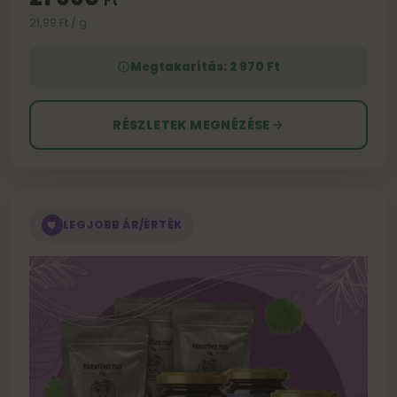
Ft
21,99 Ft / g
Megtakarítás: 2 970 Ft
RÉSZLETEK MEGNÉZÉSE
LEGJOBB ÁR/ÉRTÉK