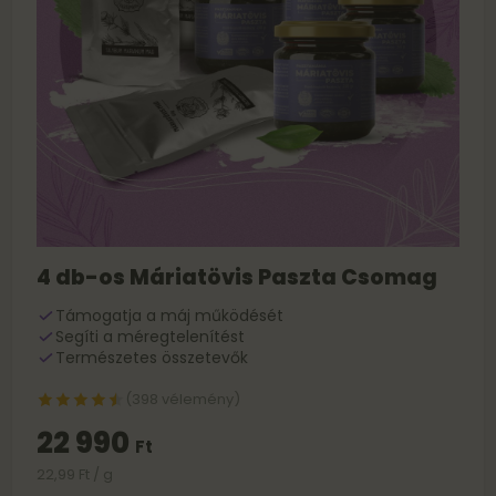
4 db-os Máriatövis Paszta Csomag
Támogatja a máj működését
Segíti a méregtelenítést
Természetes összetevők
(398 vélemény)
22 990
Ft
22,99 Ft / g