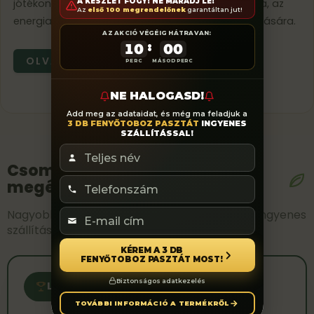
A KÉSZLET FOGY! NE MARADJ LE!
jótékony hatással lehet a hormonális egyensúlyra, az
Az
első 100 megrendelőnek
garantáltan jut!
energiaszint növelésére és az állóképesség fokozására.
AZ AKCIÓ VÉGÉIG HÁTRAVAN:
:
10
00
OLVASS TOVÁBB
PERC
MÁSODPERC
NE HALOGASD!
Add meg az adataidat, és még ma feladjuk a
3 DB FENYŐTOBOZ PASZTÁT
INGYENES
SZÁLLÍTÁSSAL!
Csomagban mindig jobban
megéri!
Nagyobb kiszerelés = kedvezőbb egységár + ingyenes
szállítás
KÉREM A 3 DB
FENYŐTOBOZ PASZTÁT MOST!
Biztonságos adatkezelés
LEGNÉPSZERŰBB VÁLASZTÁS
TOVÁBBI INFORMÁCIÓ A TERMÉKRŐL