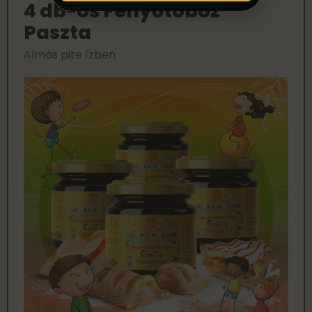
4 db-os Fenyőtoboz
Paszta
Almás pite ízben