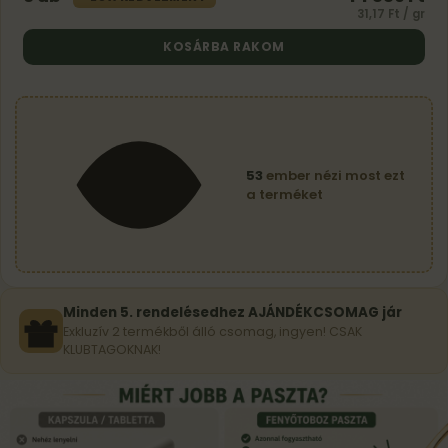
31,17 Ft / gr
KOSÁRBA RAKOM
53
ember nézi most ezt
a terméket
Minden 5. rendelésedhez
AJÁNDÉKCSOMAG
jár
Exkluzív 2 termékből álló csomag, ingyen! CSAK
KLUBTAGOKNAK!