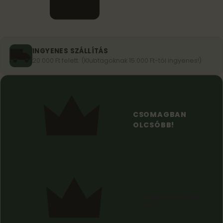
INGYENES SZÁLLÍTÁS
20.000 Ft felett. (Klubtagoknak 15.000 Ft-tól ingyenes!)
CSOMAGBAN
OLCSÓBB!
Tovább
a klubtag
oldalra