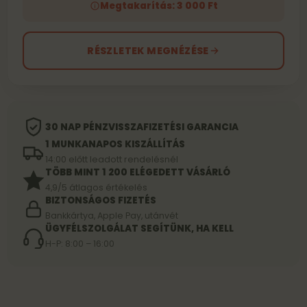
Megtakarítás: 3 000 Ft
RÉSZLETEK MEGNÉZÉSE
30 NAP PÉNZVISSZAFIZETÉSI GARANCIA
1 MUNKANAPOS KISZÁLLÍTÁS
14:00 előtt leadott rendelésnél
TÖBB MINT 1 200 ELÉGEDETT VÁSÁRLÓ
4,9/5 átlagos értékelés
BIZTONSÁGOS FIZETÉS
Bankkártya, Apple Pay, utánvét
ÜGYFÉLSZOLGÁLAT SEGÍTÜNK, HA KELL
H-P: 8:00 – 16:00