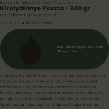
Kezdőlap
›
Termékeink
›
Királydinnye Paszta - 240 gr
Királydinnye Paszta - 240 gr
Erdei kincsek gyógyerejével
★★★★★
4,8
(661 vélemény)
850+
db elfogyott az elmúlt
30 napban!
A természet erejével készült paszta, amely királydinnye, méz,
melasz és gyógynövénykivonatok különleges keverékét
tartalmazza. Hagyományosan alkalmazott összetevői
hozzájárulhatnak a hormonháztartás támogatásához, az
energia és vitalitás növeléséhez, valamint az immun- és
légzőrendszer egészségéhez. Kellemes fahéjas-mentás