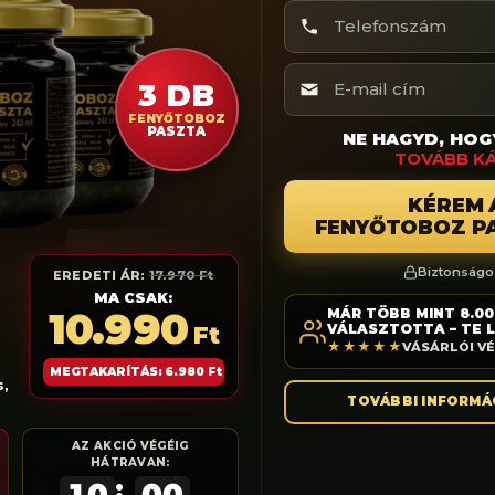
3 DB
FENYŐTOBOZ
PASZTA
NE HAGYD, HO
TOVÁBB K
KÉREM 
FENYŐTOBOZ P
Biztonságo
EREDETI ÁR:
17.970 Ft
MA CSAK:
Üzlet
Infor
10.990
MÁR TÖBB MINT 8.0
VÁLASZTOTTA – TE L
Ft
Kosár
Rólunk
★★★★★
VÁSÁRLÓI VÉ
Pénztár
Általános
MEGTAKARÍTÁS: 6.980 Ft
,
rmészet
feltételek
TOVÁBBI INFORMÁ
Blog
Szállítás é
Média
AZ AKCIÓ VÉGÉIG
HÁTRAVAN:
Adatkezel
:
Felelősségi tájékoztatás
10
00