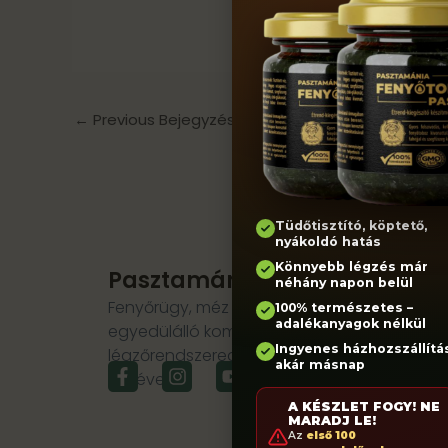
←
Previous Bejegyzés
Tüdőtisztító, köptető,
nyákoldó hatás
Könnyebb légzés már
Pasztamánia
néhány napon belül
Fenyőrügy, méz és természetes összetevők
100% természetes –
adalékanyagok nélkül
egyedülálló kombinációja. Támogasd
Ingyenes házhozszállítás
légzőrendszered és immunrendszered a te
F
I
Y
T
akár másnap
erejével.
a
n
o
i
c
s
u
k
A KÉSZLET FOGY! NE
e
t
t
t
MARADJ LE!
Az
első 100
b
a
u
o