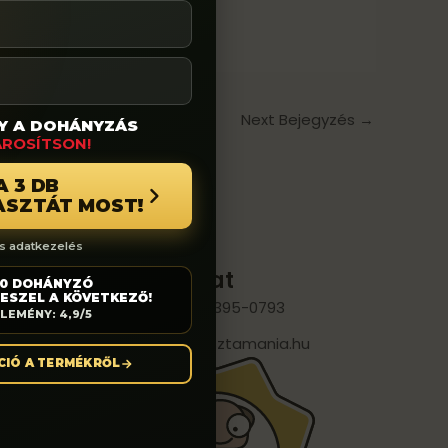
Next Bejegyzés
→
GY A DOHÁNYZÁS
ÁROSÍTSON!
A 3 DB
ASZTÁT MOST!
s adatkezelés
mációk
Kapcsolat
00 DOHÁNYZÓ
ESZEL A KÖVETKEZŐ!
+36 (20) 395-0793
LEMÉNY: 4,9/5
 szerződési
info@pasztamania.hu
CIÓ A TERMÉKRŐL
s fizetés
ési tájékoztató