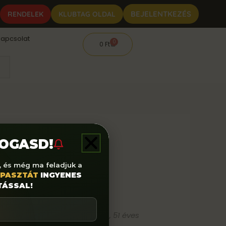
0
BEJELENTKEZÉS
RENDELEK
KLUBTAG OLDAL
apcsolat
0
Cart
0
Ft
LOGASD!
, és még ma feladjuk a
 PASZTÁT
INGYENES
TÁSSAL!
F. László, 51 éves