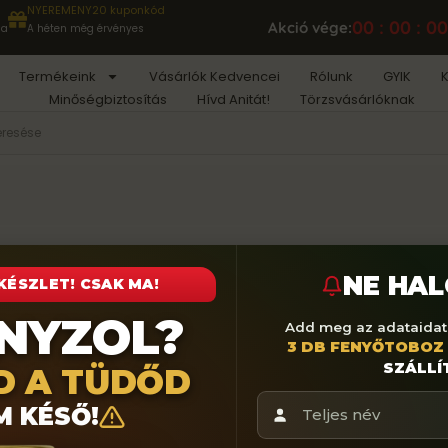
NYEREMENY20 kuponkód
00 : 00 : 0
Akció vége:
ia
A héten még érvényes
Termékeink
Vásárlók Kedvencei
Rólunk
GYIK
K
Minőségbiztosítás
Hívd Anitát!
Törzsvásárlóknak
NE HA
ÉSZLET! CSAK MA!
NYZOL?
Add meg az adataidat
3 DB FENYŐTOBOZ
SZÁLLÍ
SD A TÜDŐD
te a térdfájdalmaimat, már a lépcsőzés sem jelent gondot.”
M KÉSŐ!